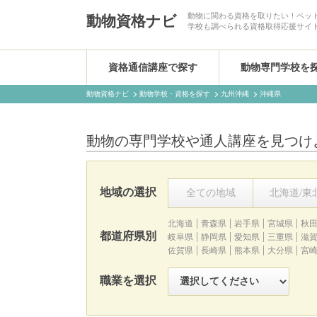
動物に関わる資格を取りたい！ペッ
動物資格ナビ
学校も調べられる資格取得応援サイ
資格通信講座で探す
動物専門学校を
動物資格ナビ
動物学校・資格を探す
九州沖縄
沖縄県
動物の専門学校や通人講座を見つけ
地域の選択
全ての地域
北海道/東
北海道
青森県
岩手県
宮城県
秋
都道府県別
岐阜県
静岡県
愛知県
三重県
滋
佐賀県
長崎県
熊本県
大分県
宮
職業を選択